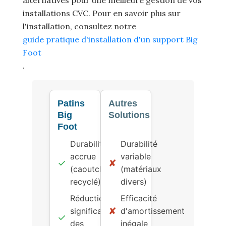
installations CVC. Pour en savoir plus sur
l'installation, consultez notre
guide pratique d'installation d'un support Big
Foot
.
Patins
Autres
Big
Solutions
Foot
Durabilité
Durabilité
accrue
variable
✓
✘
(caoutchouc
(matériaux
recyclé)
divers)
Réduction
Efficacité
✘
significative
d'amortissement
✓
des
inégale