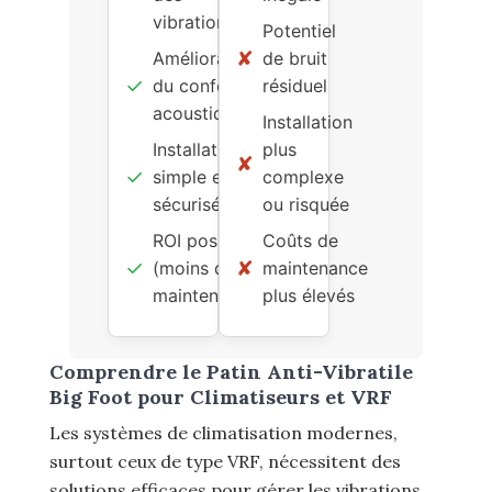
vibrations
Potentiel
✘
Amélioration
de bruit
✓
du confort
résiduel
acoustique
Installation
Installation
plus
✘
✓
simple et
complexe
sécurisée
ou risquée
ROI positif
Coûts de
✓
✘
(moins de
maintenance
maintenance)
plus élevés
Comprendre le Patin Anti-Vibratile
Big Foot pour Climatiseurs et VRF
Les systèmes de climatisation modernes,
surtout ceux de type VRF, nécessitent des
solutions efficaces pour gérer les vibrations